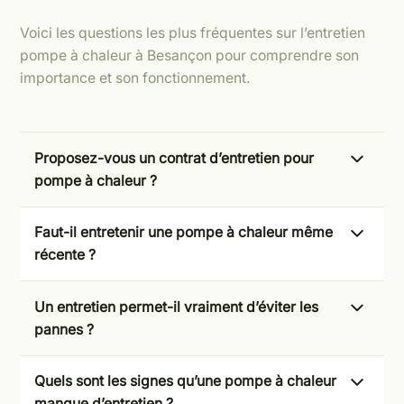
Voici les questions les plus fréquentes sur l’entretien
pompe à chaleur à Besançon pour comprendre son
importance et son fonctionnement.
Proposez-vous un contrat d’entretien pour
pompe à chaleur ?
Oui, nous proposons des contrats d’entretien
Faut-il entretenir une pompe à chaleur même
adaptés à votre installation afin d’assurer un suivi
récente ?
régulier, une maintenance planifiée et une
intervention rapide en cas de besoin.
Oui, même une installation récente doit être
Un entretien permet-il vraiment d’éviter les
entretenue pour conserver ses performances et
pannes ?
éviter une dégradation prématurée du système.
Oui, un entretien régulier permet d’anticiper les
Quels sont les signes qu’une pompe à chaleur
problèmes, de vérifier les composants sensibles
manque d’entretien ?