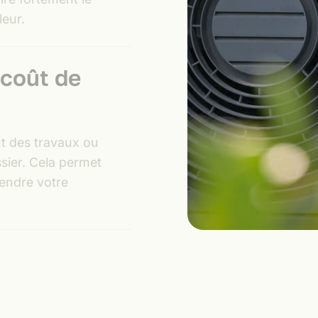
leur.
 coût de
t des travaux ou
sier. Cela permet
 rendre votre