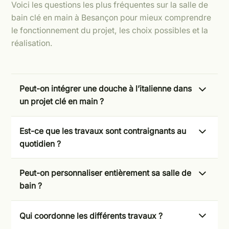
Voici les questions les plus fréquentes sur la salle de
bain clé en main à Besançon pour mieux comprendre
le fonctionnement du projet, les choix possibles et la
réalisation.
Peut-on intégrer une douche à l’italienne dans
un projet clé en main ?
Oui, une douche à l’italienne peut être intégrée
Est-ce que les travaux sont contraignants au
dans la majorité des projets selon la configuration
quotidien ?
technique et le design souhaité.
Les travaux peuvent impacter temporairement
Peut-on personnaliser entièrement sa salle de
l’usage de la salle de bain, mais une bonne
bain ?
organisation permet de limiter les contraintes et
de garantir une réalisation fluide.
Oui, chaque projet est conçu sur mesure selon vos
Qui coordonne les différents travaux ?
besoins, vos envies et votre espace. Vous